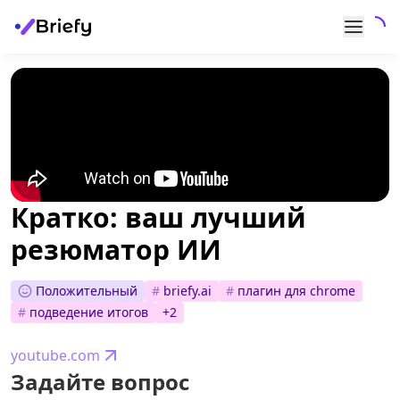
Кратко: ваш лучший
резюматор ИИ
Положительный
#
briefy.ai
#
плагин для chrome
#
подведение итогов
+
2
youtube.com
Задайте вопрос