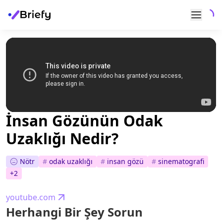
İnsan Gözünün Odak
Uzaklığı Nedir?
Nötr
#
odak uzaklığı
#
i̇nsan gözü
#
sinematografi
+
2
youtube.com
Herhangi Bir Şey Sorun