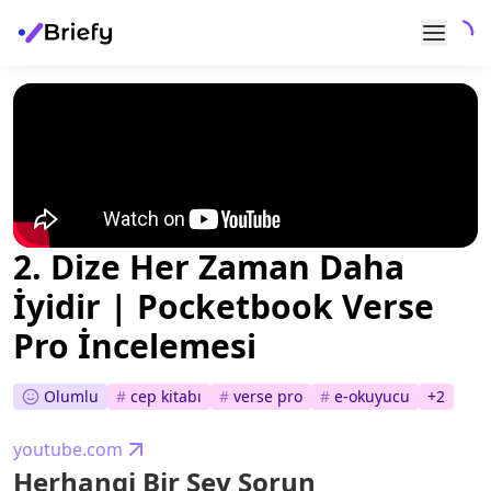
2. Dize Her Zaman Daha
İyidir | Pocketbook Verse
Pro İncelemesi
Olumlu
#
cep kitabı
#
verse pro
#
e-okuyucu
+
2
youtube.com
Herhangi Bir Şey Sorun