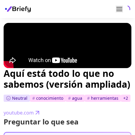
Aquí está todo lo que no
sabemos (versión ampliada)
Neutral
#
conocimiento
#
agua
#
herramientas
+
2
youtube.com
Preguntar lo que sea