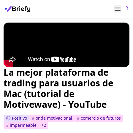
La mejor plataforma de
trading para usuarios de
Mac (tutorial de
Motivewave) - YouTube
Positivo
#
onda motivacional
#
comercio de futuros
#
impermeable
+
2