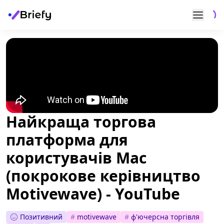
Найкраща торгова
платформа для
користувачів Mac
(покрокове керівництво
Motivewave) - YouTube
Позитивний
#
motivewave
#
ф'ючерсна торгівля