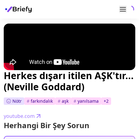
Herkes dışarı itilen AŞK'tır...
(Neville Goddard)
Nötr
#
farkındalık
#
aşk
#
yanılsama
+
2
youtube.com
Herhangi Bir Şey Sorun