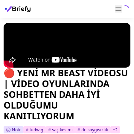
🔴 YENİ MR BEAST VİDEOSU
| VİDEO OYUNLARINDA
SOHBETTEN DAHA İYİ
OLDUĞUMU
KANITLIYORUM
Nötr
#
ludwig
#
saç kesimi
#
dr. saygısızlık
+
2