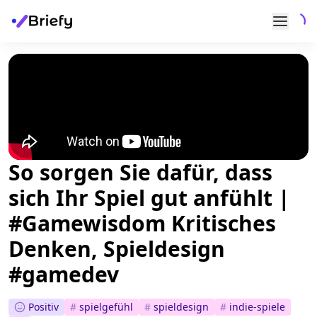
So sorgen Sie dafür, dass
sich Ihr Spiel gut anfühlt |
#Gamewisdom Kritisches
Denken, Spieldesign
#gamedev
Positiv
#
spielgefühl
#
spieldesign
#
indie-spiele