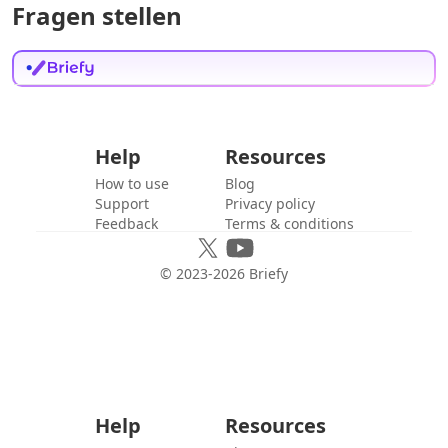
Fragen stellen
Help
Resources
How to use
Blog
Support
Privacy policy
Feedback
Terms & conditions
© 2023-
2026
Briefy
Help
Resources