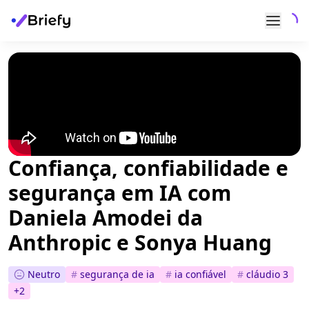
Confiança, confiabilidade e
segurança em IA com
Daniela Amodei da
Anthropic e Sonya Huang
Neutro
#
segurança de ia
#
ia confiável
#
cláudio 3
+
2