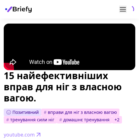
15 найефективніших
вправ для ніг з власною
вагою.
Позитивний
#
вправи для ніг з власною вагою
#
тренування сили ніг
#
домашнє тренування
+
2
youtube.com