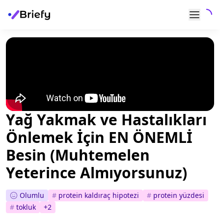
Yağ Yakmak ve Hastalıkları
Önlemek İçin EN ÖNEMLİ
Besin (Muhtemelen
Yeterince Almıyorsunuz)
Olumlu
#
protein kaldıraç hipotezi
#
protein yüzdesi
#
tokluk
+
2