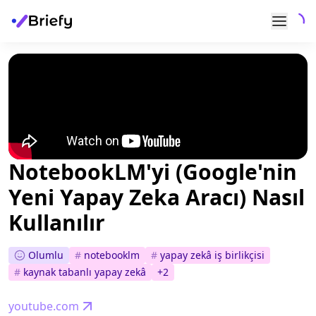
NotebookLM'yi (Google'nin
Yeni Yapay Zeka Aracı) Nasıl
Kullanılır
Olumlu
#
notebooklm
#
yapay zekâ iş birlikçisi
#
kaynak tabanlı yapay zekâ
+
2
youtube.com